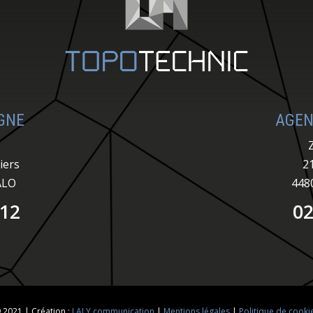
GNE
AGEN
iers
2
ALO
448
 12
02
 2021 | Création :
LALY communication
|
Mentions légales
|
Politique de cooki