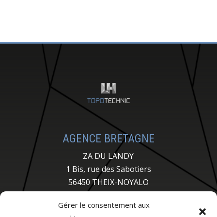
AGENCE BRETAGNE
ZA DU LANDY
1 Bis, rue des Sabotiers
56450 THEIX-NOYALO
02 97 43 20 12
Gérer le consentement aux